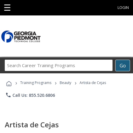
☰
LOGIN
Search
Go
Career
Training
›
›
›
Programs
Training Programs
Beauty
Artista de Cejas
phone
Call Us: 855.520.6806
Artista de Cejas