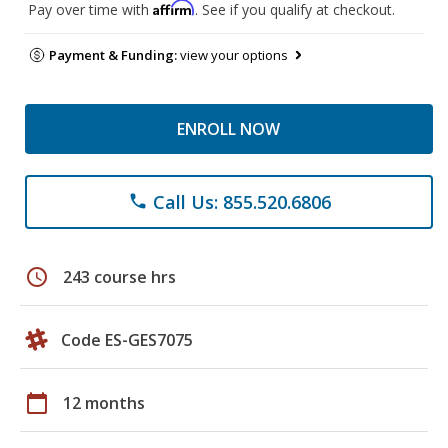
Affirm
Pay over time with
. See if you qualify at checkout.
Payment & Funding:
view your options
ENROLL NOW
Call Us: 855.520.6806
phone
schedule
243 course hrs
Code ES-GES7075
calendar_today
12 months