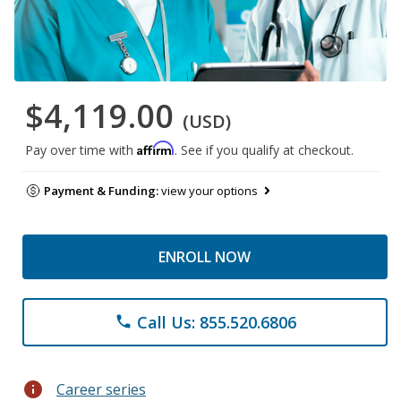
$4,119.00
(USD)
Affirm
Pay over time with
. See if you qualify at checkout.
Payment & Funding:
view your options
ENROLL NOW
Call Us: 855.520.6806
phone
info
Career series