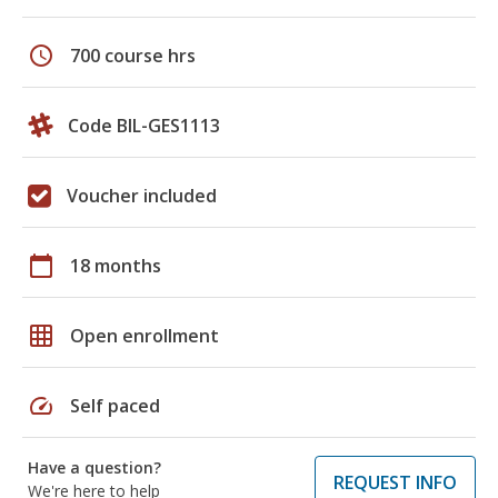
schedule
700 course hrs
Code BIL-GES1113
Voucher included
calendar_today
18 months
grid_on
Open enrollment
speed
Self paced
Have a question?
REQUEST INFO
We're here to help