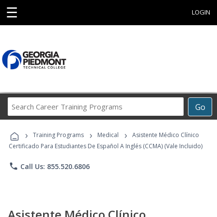
☰
LOGIN
Search
Go
Career
Training
›
›
›
Programs
Training Programs
Medical
Asistente Médico Clínico
Certificado Para Estudiantes De Español A Inglés (CCMA) (Vale Incluido)
phone
Call Us: 855.520.6806
Asistente Médico Clínico