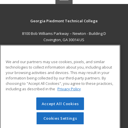
Georgia Piedmont Technical College
8100 Bob Williams Parkway – Newton - Building D
Covington, GA 30014 US
MAIN CONTENT
Career Training
We and our partners may use cookies, pixels, and similar
technologies to collect information about you, including about
ADDITIONAL RESOURCES
your browsing activities and devices. This may result in your
information being collected by our third-party partners. By
Military
Student Blog
choosing to "Accept All Cookies", you agree to these practices,
Financial Assistance
including as described in the
Privacy Policy
Help
Accept All Cookies
© 2026 ed2go, a division of Cengage Learning. All rights
reserved. The material on this site cannot be reproduced or
redistributed unless you have obtained prior written
Cookies Settings
permission from Cengage Learning.
Privacy Policy