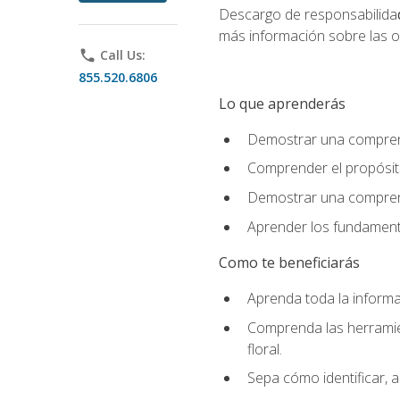
Descargo de responsabilida
más información sobre las o
phone
Call Us:
855.520.6806
Lo que aprenderás
Demostrar una comprensi
Comprender el propósito
Demostrar una comprensi
Aprender los fundamento
Como te beneficiarás
Aprenda toda la informac
Comprenda las herramient
floral.
Sepa cómo identificar, a