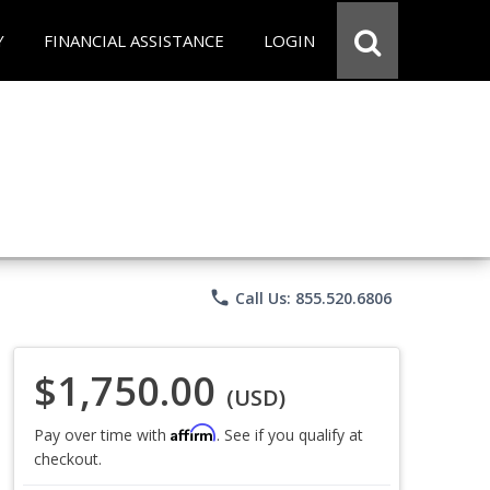
Y
FINANCIAL ASSISTANCE
LOGIN
phone
Call Us: 855.520.6806
$1,750.00
(USD)
Affirm
Pay over time with
. See if you qualify at
checkout.