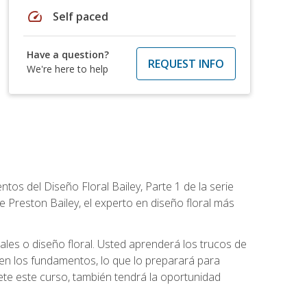
speed
Self paced
Have a question?
REQUEST INFO
We're here to help
tos del Diseño Floral Bailey, Parte 1 de la serie
 Preston Bailey, el experto en diseño floral más
rales o diseño floral. Usted aprenderá los trucos de
en los fundamentos, lo que lo preparará para
te este curso, también tendrá la oportunidad