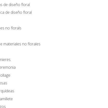
s de diseño floral
ca de diseño floral
les no florals
e materiales no florales
nieres
Ceremonia
ollage
osas
rquídeas
amillete
azos