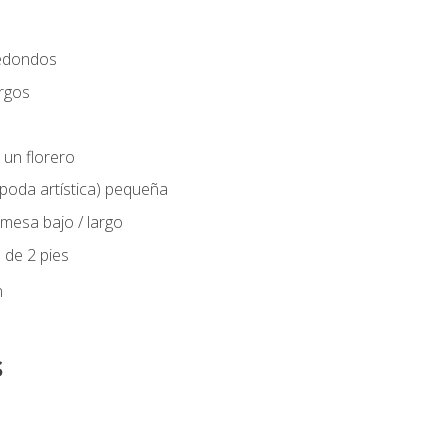
edondos
rgos
 un florero
(poda artística) pequeña
mesa bajo / largo
 de 2 pies
n
s