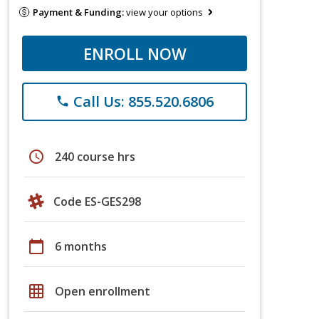
Payment & Funding:
view your options
ENROLL NOW
Call Us: 855.520.6806
phone
schedule
240 course hrs
Code ES-GES298
calendar_today
6 months
grid_on
Open enrollment