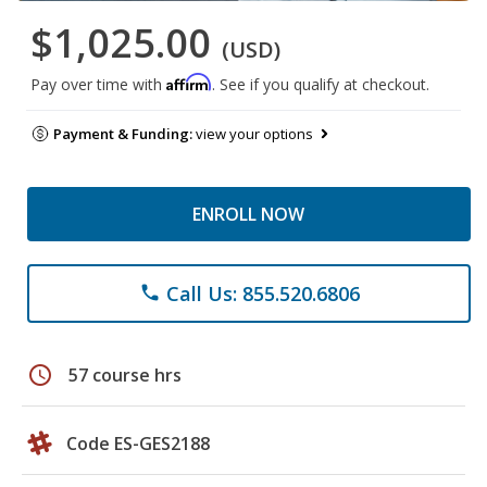
$1,025.00
(USD)
Affirm
Pay over time with
. See if you qualify at checkout.
Payment & Funding:
view your options
ENROLL NOW
Call Us: 855.520.6806
phone
schedule
57 course hrs
Code ES-GES2188