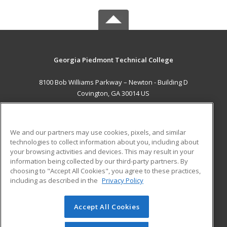
Georgia Piedmont Technical College
8100 Bob Williams Parkway – Newton - Building D
Covington, GA 30014 US
MAIN CONTENT
Career Training
We and our partners may use cookies, pixels, and similar
technologies to collect information about you, including about
ADDITIONAL RESOURCES
your browsing activities and devices. This may result in your
information being collected by our third-party partners. By
Military
Student Blog
choosing to "Accept All Cookies", you agree to these practices,
Financial Assistance
including as described in the
Privacy Policy
Help
Accept All Cookies
© 2026 ed2go, a division of Cengage Learning. All rights
reserved. The material on this site cannot be reproduced or