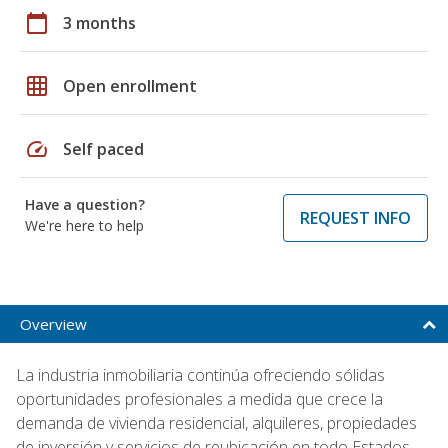
calendar_today
3 months
grid_on
Open enrollment
speed
Self paced
Have a question?
REQUEST INFO
We're here to help
Overview
La industria inmobiliaria continúa ofreciendo sólidas
oportunidades profesionales a medida que crece la
demanda de vivienda residencial, alquileres, propiedades
de inversión y servicios de reubicación en todo Estados