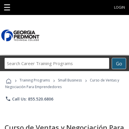
☰
LOGIN
Search
Go
Career
Training
›
›
›
Programs
Training Programs
Small Business
Curso de Ventas y
Negociación Para Emprendedores
phone
Call Us: 855.520.6806
Curso de Ventas y Negociación Para