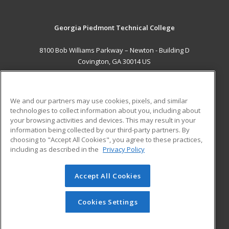
Georgia Piedmont Technical College
8100 Bob Williams Parkway – Newton - Building D
Covington, GA 30014 US
MAIN CONTENT
Career Training
We and our partners may use cookies, pixels, and similar
technologies to collect information about you, including about
ADDITIONAL RESOURCES
your browsing activities and devices. This may result in your
information being collected by our third-party partners. By
Military
Student Blog
choosing to "Accept All Cookies", you agree to these practices,
Financial Assistance
including as described in the
Privacy Policy
Help
Accept All Cookies
© 2026 ed2go, a division of Cengage Learning. All rights
reserved. The material on this site cannot be reproduced or
redistributed unless you have obtained prior written
Cookies Settings
permission from Cengage Learning.
Privacy Policy