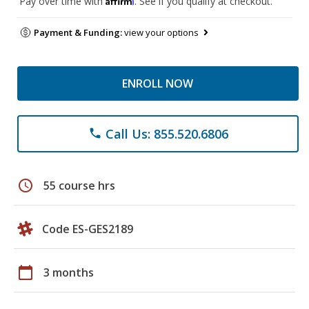
Pay over time with
. See if you qualify at checkout.
Payment & Funding:
view your options
ENROLL NOW
Call Us: 855.520.6806
phone
schedule
55 course hrs
Code ES-GES2189
calendar_today
3 months