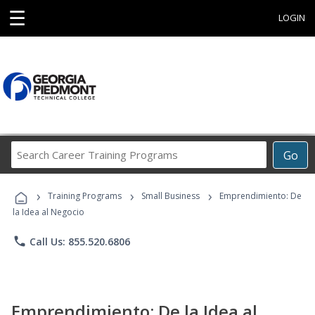
☰
LOGIN
Search
Go
Career
Training
›
›
›
Programs
Training Programs
Small Business
Emprendimiento: De
la Idea al Negocio
phone
Call Us: 855.520.6806
Emprendimiento: De la Idea al