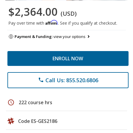
$2,364.00
(USD)
Affirm
Pay over time with
. See if you qualify at checkout.
Payment & Funding:
view your options
ENROLL NOW
Call Us: 855.520.6806
phone
schedule
222 course hrs
Code ES-GES2186