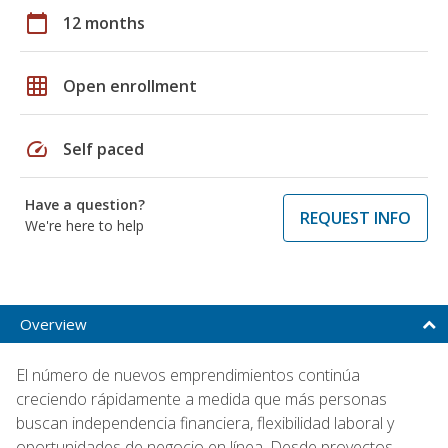
calendar_today
12 months
grid_on
Open enrollment
speed
Self paced
Have a question?
REQUEST INFO
We're here to help
Overview
El número de nuevos emprendimientos continúa
creciendo rápidamente a medida que más personas
buscan independencia financiera, flexibilidad laboral y
oportunidades de negocio en línea. Desde proyectos