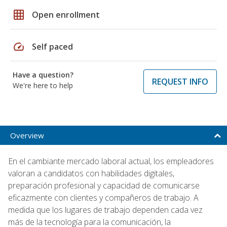
grid_on
Open enrollment
speed
Self paced
Have a question?
REQUEST INFO
We're here to help
Overview
En el cambiante mercado laboral actual, los empleadores
valoran a candidatos con habilidades digitales,
preparación profesional y capacidad de comunicarse
eficazmente con clientes y compañeros de trabajo. A
medida que los lugares de trabajo dependen cada vez
más de la tecnología para la comunicación, la