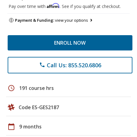
Affirm
Pay over time with
. See if you qualify at checkout.
Payment & Funding:
view your options
ENROLL NOW
Call Us: 855.520.6806
phone
schedule
191 course hrs
Code ES-GES2187
calendar_today
9 months