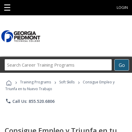
☰
LOGIN
Search
Go
Career
Training
›
›
›
Programs
Training Programs
Soft Skills
Consigue Empleo y
Triunfa en tu Nuevo Trabajo
phone
Call Us: 855.520.6806
Consigue Empleo y Triunfa en tu