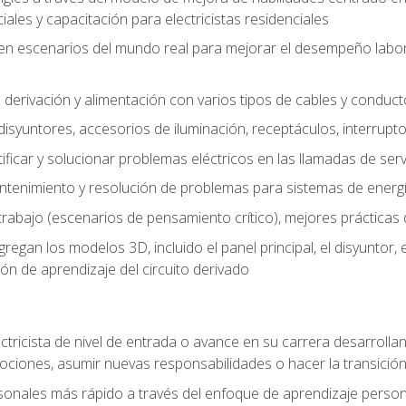
les y capacitación para electricistas residenciales
o en escenarios del mundo real para mejorar el desempeño labora
 derivación y alimentación con varios tipos de cables y conduc
 disyuntores, accesorios de iluminación, receptáculos, interrupt
icar y solucionar problemas eléctricos en las llamadas de serv
ntenimiento y resolución de problemas para sistemas de energí
rabajo (escenarios de pensamiento crítico), mejores prácticas d
n los modelos 3D, incluido el panel principal, el disyuntor, el m
ión de aprendizaje del circuito derivado
ectricista de nivel de entrada o avance en su carrera desarrollan
mociones, asumir nuevas responsabilidades o hacer la transició
sonales más rápido a través del enfoque de aprendizaje perso