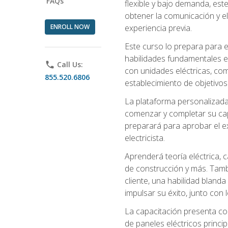
FAQs
flexible y bajo demanda, este
obtener la comunicación y el
ENROLL NOW
experiencia previa.
Este curso lo prepara para e
habilidades fundamentales en
phone
Call Us:
con unidades eléctricas, com
855.520.6806
establecimiento de objetivos
La plataforma personalizada 
comenzar y completar su capac
preparará para aprobar el ex
electricista.
Aprenderá teoría eléctrica, 
de construcción y más. Tambié
cliente, una habilidad blanda
impulsar su éxito, junto con 
La capacitación presenta co
de paneles eléctricos princip