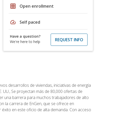
grid_on
Open enrollment
speed
Self paced
Have a question?
REQUEST INFO
We're here to help
os desarrollos de viviendas, iniciativas de energía
EE. UU., Se proyectan más de 80,000 ofertas de
 ser una barrera para muchos trabajadores de alto
con la carrera de EnGen, que se ofrece en
er éxito en este oficio de alta demanda. Con acceso