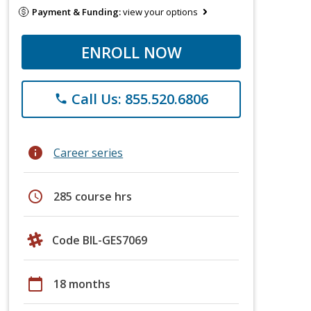
Payment & Funding:
view your options
ENROLL NOW
Call Us: 855.520.6806
phone
info
Career series
schedule
285 course hrs
Code BIL-GES7069
calendar_today
18 months