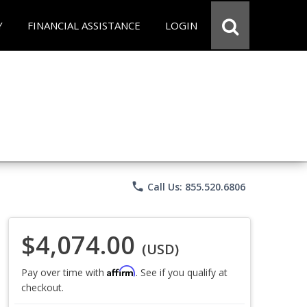
Y
FINANCIAL ASSISTANCE
LOGIN
phone
Call Us: 855.520.6806
$4,074.00
(USD)
Affirm
Pay over time with
. See if you qualify at
checkout.