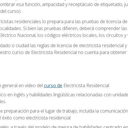
 nombrar esa función, ampacidad y receptáculo de etiquetado, j
el curso).
ricistas residenciales lo prepara para las pruebas de licencia d
localidades. Si bien las pruebas difieren, deberá comprender las
léctrico Nacional, los códigos eléctricos locales, los circuitos
ado o ciudad las reglas de licencia de electricista residencial 
stro curso de Electricista Residencial no cuenta para obtener 
n general en video del
curso de
Electricista Residencial
ico en inglés y habilidades lingüísticas relacionadas con unidad
les.
 preparación para el lugar de trabajo, incluida la comunicación, 
l éxito como electricista residencial
nglés a través del modelo de mejora de habilidades centrado e