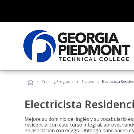
›
›
›
Training Programs
Trades
Electricista Reside
Electricista Residenc
Mejore su dominio del inglés y su vocabulario espe
residencial con este curso integral, aprovechando
en asociación con ed2go. Obtenga habilidades esenc