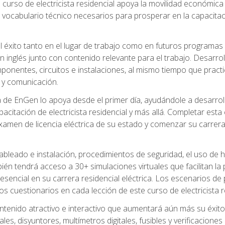
 curso de electricista residencial apoya la movilidad económica 
 vocabulario técnico necesarios para prosperar en la capacitaci
l éxito tanto en el lugar de trabajo como en futuros programas
 inglés junto con contenido relevante para el trabajo. Desarrol
ponentes, circuitos e instalaciones, al mismo tiempo que practic
 y comunicación.
de EnGen lo apoya desde el primer día, ayudándole a desarrolla
itación de electricista residencial y más allá. Completar esta c
amen de licencia eléctrica de su estado y comenzar su carrera 
cableado e instalación, procedimientos de seguridad, el uso de
n tendrá acceso a 30+ simulaciones virtuales que facilitan la p
 esencial en su carrera residencial eléctrica. Los escenarios de
los cuestionarios en cada lección de este curso de electricista r
ntenido atractivo e interactivo que aumentará aún más su éxit
ales, disyuntores, multímetros digitales, fusibles y verificacion