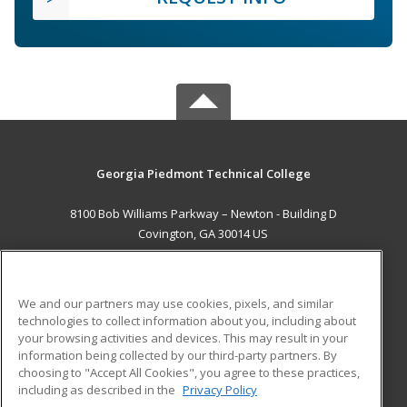
Georgia Piedmont Technical College
8100 Bob Williams Parkway – Newton - Building D
Covington, GA 30014 US
MAIN CONTENT
Career Training
We and our partners may use cookies, pixels, and similar
technologies to collect information about you, including about
ADDITIONAL RESOURCES
your browsing activities and devices. This may result in your
information being collected by our third-party partners. By
Military
Student Blog
choosing to "Accept All Cookies", you agree to these practices,
Financial Assistance
including as described in the
Privacy Policy
Help