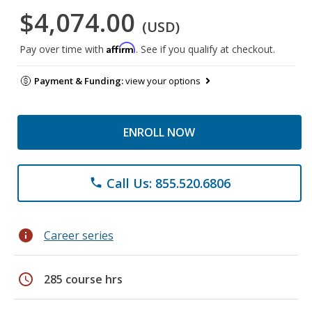
$4,074.00
(USD)
Affirm
Pay over time with
. See if you qualify at checkout.
Payment & Funding:
view your options
ENROLL NOW
Call Us: 855.520.6806
phone
info
Career series
schedule
285 course hrs