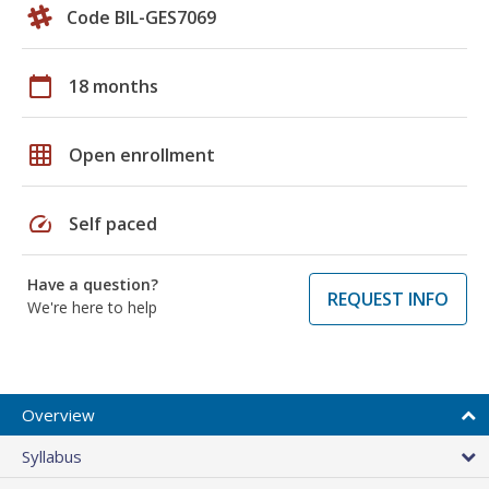
Code BIL-GES7069
calendar_today
18 months
grid_on
Open enrollment
speed
Self paced
Have a question?
REQUEST INFO
We're here to help
Overview
Syllabus