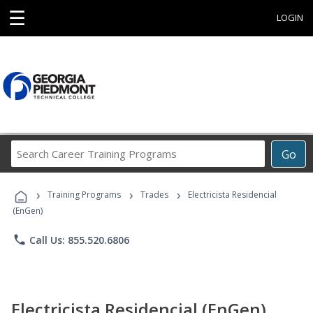
☰
LOGIN
Search
Go
Career
Training
›
›
›
Programs
Training Programs
Trades
Electricista Residencial
(EnGen)
phone
Call Us: 855.520.6806
Electricista Residencial (EnGen)